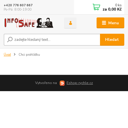
0
ks
+420 776 607 667
za
0,00 Kč
Po-Pá: 8:00-19:00
Menu
Hledat
Úvod
Chci prohlídku
Vytvořeno na
Eshop-rychle.cz