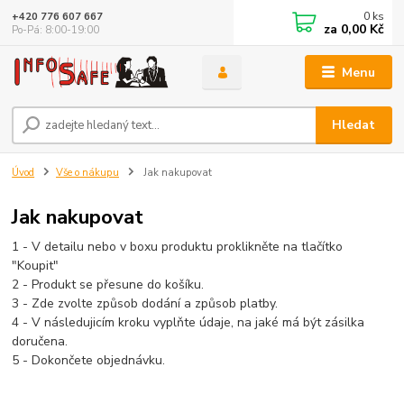
0
ks
+420 776 607 667
za
0,00 Kč
Po-Pá: 8:00-19:00
Menu
Hledat
Úvod
Vše o nákupu
Jak nakupovat
Jak nakupovat
1 - V detailu nebo v boxu produktu proklikněte na tlačítko
"Koupit"
2 - Produkt se přesune do košíku.
3 - Zde zvolte způsob dodání a způsob platby.
4 - V následujicím kroku vyplňte údaje, na jaké má být zásilka
doručena.
5 - Dokončete objednávku.