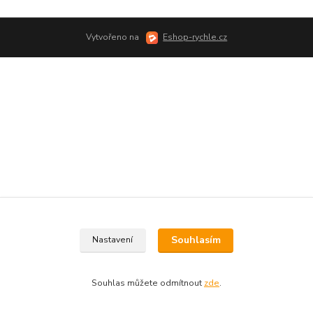
Vytvořeno na
Eshop-rychle.cz
Souhlasím
Nastavení
Souhlas můžete odmítnout
zde
.