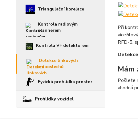
Triangulační korelace
Kontrola radiovým
Při kontr
scannerem
vícežilov
RFD-5, sp
Kontrola VF detektorem
Detekce
Detekce linkových
odposlechů
Mám z
Pošlete 
Fyzická prohlídka prostor
vhodná pr
Prohlídky vozidel