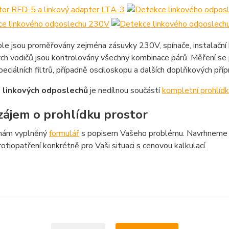
ole jsou proměřovány zejména zásuvky 230V, spínače, instalační k
ých vodičů jsou kontrolovány všechny kombinace párů. Měření se
eciálních filtrů, případně osciloskopu a dalších doplňkových příp
 linkových odposlechů
je nedílnou součástí
kompletní prohlíd
ájem o prohlídku prostor
nám vyplněný
formulář
s popisem Vašeho problému. Navrhnem
otiopatření konkrétně pro Vaši situaci s cenovou kalkulací.