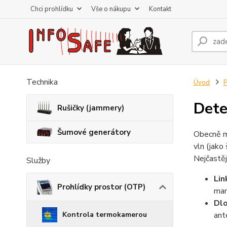
Chci prohlídku
Vše o nákupu
Kontakt
Technika
Úvod
P
Dete
Rušičky (jammery)
Šumové generátory
Obecně m
vln (jako 
Nejčastěj
Služby
Li
Prohlídky prostor (OTP)
man
Dl
Kontrola termokamerou
ant