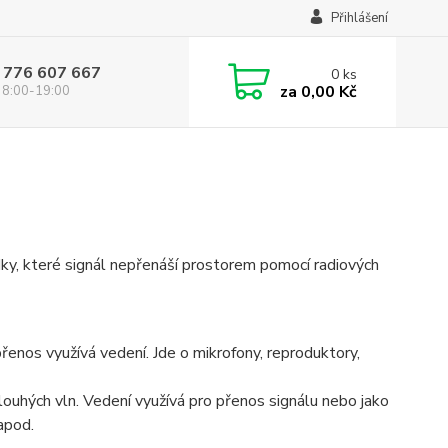
Přihlášení
 776 607 667
0
ks
za
0,00 Kč
 8:00-19:00
 které signál nepřenáší prostorem pomocí radiových
řenos využívá vedení. Jde o mikrofony, reproduktory,
louhých vln. Vedení využívá pro přenos signálu nebo jako
apod.