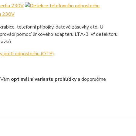
rabice, telefonní přípojky, datové zásuvky atd. U
 provádí pomocí linkového adapteru LTA-3, vf detektoru
ravků.
ky proti odposlechu (OTP)
.
e Vám
optimální variantu prohlídky
a doporučíme