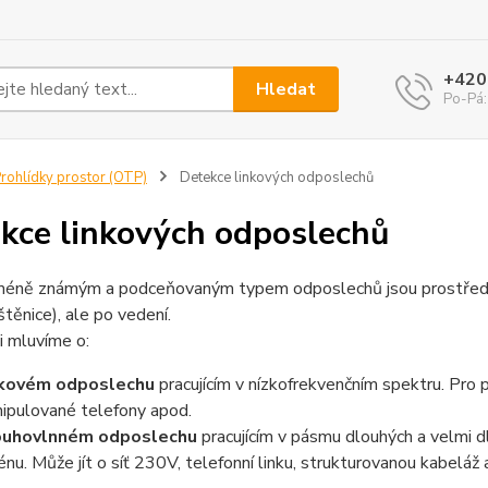
+420
Hledat
Po-Pá:
rohlídky prostor (OTP)
Detekce linkových odposlechů
kce linkových odposlechů
éně známým a podceňovaným typem odposlechů jsou prostředky,
štěnice), ale po vedení.
i mluvíme o:
nkovém odposlechu
pracujícím v nízkofrekvenčním spektru. Pro p
ipulované telefony apod.
ouhovlnném odposlechu
pracujícím v pásmu dlouhých a velmi d
énu. Může jít o síť 230V, telefonní linku, strukturovanou kabeláž 