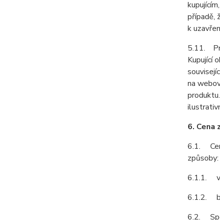
kupujícím
případě, 
k uzavřen
5.11. Pro
Kupující 
souvisejí
na webové
produktu.
ilustrativ
6. Cena 
6.1. Cenu
způsoby:
6.1.1. v 
6.1.2. b
6.2. Spol