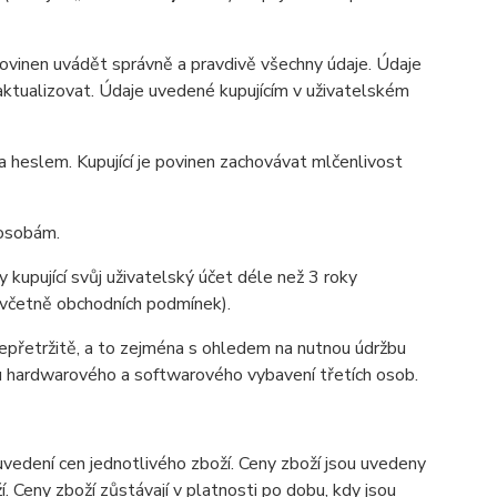
 povinen uvádět správně a pravdivě všechny údaje. Údaje
n aktualizovat. Údaje uvedené kupujícím v uživatelském
heslem. Kupující je povinen zachovávat mlčenlivost
 osobám.
 kupující svůj uživatelský účet déle než 3 roky
y (včetně obchodních podmínek).
epřetržitě, a to zejména s ohledem na nutnou údržbu
u hardwarového a softwarového vybavení třetích osob.
vedení cen jednotlivého zboží. Ceny zboží jsou uvedeny
 Ceny zboží zůstávají v platnosti po dobu, kdy jsou