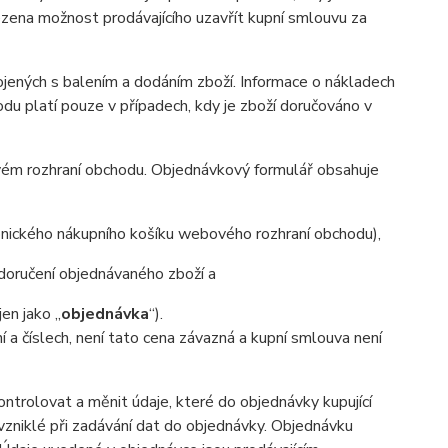
ena možnost prodávajícího uzavřít kupní smlouvu za
ených s balením a dodáním zboží. Informace o nákladech
u platí pouze v případech, kdy je zboží doručováno v
vém rozhraní obchodu. Objednávkový formulář obsahuje
onického nákupního košíku webového rozhraní obchodu),
oručení objednávaného zboží a
en jako „
objednávka
“).
ní a číslech, není tato cena závazná a kupní smlouva není
trolovat a měnit údaje, které do objednávky kupující
 vzniklé při zadávání dat do objednávky. Objednávku