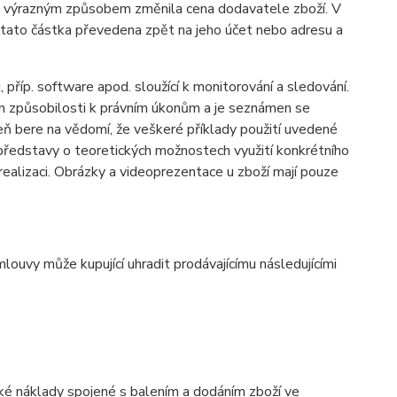
 se výrazným způsobem změnila cena dodavatele zboží. V
mu tato částka převedena zpět na jeho účet nebo adresu a
příp. software apod. sloužící k monitorování a sledování.
ven způsobilosti k právním úkonům a je seznámen se
veň bere na vědomí, že veškeré příklady použití uvedené
 představy o teoretických možnostech využití konkrétního
ealizaci. Obrázky a videoprezentace u zboží mají pouze
ouvy může kupující uhradit prodávajícímu následujícími
aké náklady spojené s balením a dodáním zboží ve