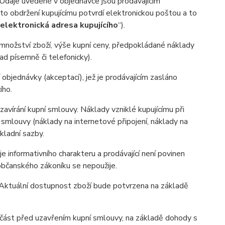
. Údaje uvedené v objednávce jsou prodávajícím
o obdržení kupujícímu potvrdí elektronickou poštou a to
elektronická adresa kupujícího
“).
(množství zboží, výše kupní ceny, předpokládané náklady
d písemně či telefonicky).
objednávky (akceptací), jež je prodávajícím zasláno
ího.
avírání kupní smlouvy. Náklady vzniklé kupujícímu při
 smlouvy (náklady na internetové připojení, náklady na
ákladní sazby.
nformativního charakteru a prodávající není povinen
občanského zákoníku se nepoužije.
Aktuální dostupnost zboží bude potvrzena na základě
í část před uzavřením kupní smlouvy, na základě dohody s