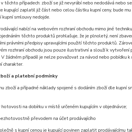
, v těchto případech: zboží se již nevyrábí nebo nedodává nebo
že kupující zaplatil již část nebo celou částku kupní ceny, bude 
í kupní smlouvy nedojde.
dávající nabízí na webovém rozhraní obchodu mimo jiné techniku, 
objednáním těchto produktů prohlašuje, že je plnoletý, není zba
cími právními předpisy upravujícími použití těchto produktů. Záro
m rozhraní obchodu jsou pouze ilustrativní a slouží k vytvoření
 V žádném případě je nelze považovat za návod nebo pobídku k r
ní charakter.
zboží a platební podmínky
 zboží a případné náklady spojené s dodáním zboží dle kupní sml
hotovosti na dobírku v místě určeném kupujícím v objednávce;
ezhotovostně převodem na účet prodávajícího
ečně s kupní cenou je kupující povinen zaplatit prodávajícímu t