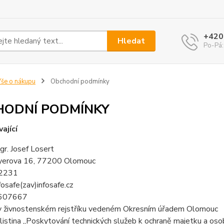
+420
Hledat
Po-Pá:
še o nákupu
Obchodní podmínky
HODNÍ PODMÍNKY
ající
r. Josef Losert
eyerova 16, 77200 Olomouc
52231
nfosafe(zav)infosafe.cz
6607667
v živnostenském rejstříku vedeném Okresním úřadem Olomouc
listina „Poskytování technických služeb k ochraně majetku a o