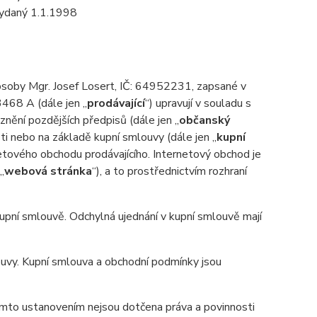
 vydaný 1.1.1998
 osoby Mgr. Josef Losert, IČ: 64952231, zapsané v
468 A (dále jen „
prodávající
“) upravují v souladu s
nění pozdějších předpisů (dále jen „
občanský
sti nebo na základě kupní smlouvy (dále jen „
kupní
netového obchodu prodávajícího. Internetový obchod je
„
webová stránka
“), a to prostřednictvím rozhraní
pní smlouvě. Odchylná ujednání v kupní smlouvě mají
uvy. Kupní smlouva a obchodní podmínky jsou
ímto ustanovením nejsou dotčena práva a povinnosti