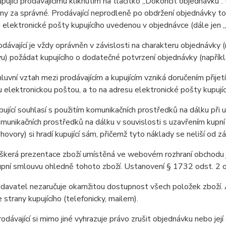
pující prodávajícímu kliknutím na tlačítko „Dokončit objednávku“
y za správné. Prodávající neprodleně po obdržení objednávky tot
 elektronické pošty kupujícího uvedenou v objednávce (dále jen „
ávající je vždy oprávněn v závislosti na charakteru objednávky 
u) požádat kupujícího o dodatečné potvrzení objednávky (napříkla
vní vztah mezi prodávajícím a kupujícím vzniká doručením přijetí 
u elektronickou poštou, a to na adresu elektronické pošty kupujíc
jící souhlasí s použitím komunikačních prostředků na dálku při uz
omunikačních prostředků na dálku v souvislosti s uzavřením kupní
 hovory) si hradí kupující sám, přičemž tyto náklady se neliší od z
erá prezentace zboží umístěná ve webovém rozhraní obchodu je i
upní smlouvu ohledně tohoto zboží. Ustanovení § 1732 odst. 2 
avatel nezaručuje okamžitou dostupnost všech položek zboží. 
 strany kupujícího (telefonicky, mailem).
dávající si mimo jiné vyhrazuje právo zrušit objednávku nebo jej