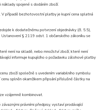
 i náklady spojené s dodáním zboží.
. V případě bezhotovostní platby je kupní cena splatná
nedojde k dodatečnému potvrzení objednávky (čl. 5.5),
u. Ustanovení § 2119 odst. 1 občanského zákoníku se
teré není na skladě, nebo množství zboží, které není
ávající informuje kupujícího o požadavku zálohové platby
 cenu zboží společně s uvedením variabilního symbolu
í cenu splněn okamžikem připsání příslušné částky na
lze vzájemně kombinovat.
závaznými právními předpisy, vystaví prodávající