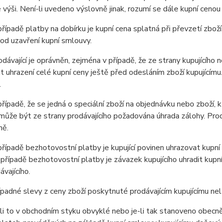
výši. Není-li uvedeno výslovně jinak, rozumí se dále kupní cenou
ípadě platby na dobírku je kupní cena splatná při převzetí zboží
od uzavření kupní smlouvy.
ávající je oprávněn, zejména v případě, že ze strany kupujícího 
 uhrazení celé kupní ceny ještě před odesláním zboží kupujícím
.
ípadě, že se jedná o speciální zboží na objednávku nebo zboží, k
může být ze strany prodávajícího požadována úhrada zálohy. Prod
ně.
ípadě bezhotovostní platby je kupující povinen uhrazovat kupní
 případě bezhotovostní platby je závazek kupujícího uhradit kupn
ávajícího.
adné slevy z ceny zboží poskytnuté prodávajícím kupujícímu ne
i to v obchodním styku obvyklé nebo je-li tak stanoveno obecně 