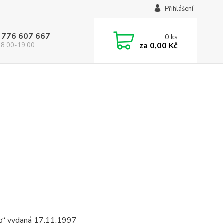
Přihlášení
 776 607 667
0
ks
za
0,00 Kč
 8:00-19:00
sob“ vydaná 17.11.1997