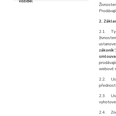
Živnosten
Prodávají
2. Zákla
2.1. Tyt
živnoste
ustanoven
zákoník
“
smlouva
prodávají
webové st
2.2. Ust
přednost
2.3. Ust
vyhotoven
2.4. Zně