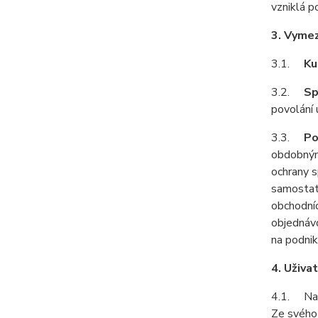
vzniklá p
3. Vyme
3.1.
Ku
3.2.
Sp
povolání 
3.3.
Po
obdobným
ochrany s
samostat
obchodníc
objednávc
na podnik
4. Uživa
4.1. Na z
Ze svého 