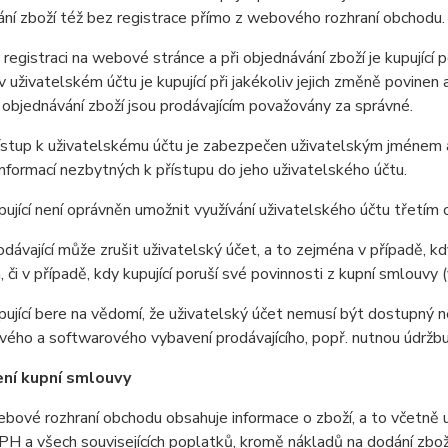
ní zboží též bez registrace přímo z webového rozhraní obchodu.
registraci na webové stránce a při objednávání zboží je kupující
 uživatelském účtu je kupující při jakékoliv jejich změně povine
i objednávání zboží jsou prodávajícím považovány za správné.
tup k uživatelskému účtu je zabezpečen uživatelským jménem a 
nformací nezbytných k přístupu do jeho uživatelského účtu.
jící není oprávněn umožnit využívání uživatelského účtu třetím
ávající může zrušit uživatelský účet, a to zejména v případě, kdy
, či v případě, kdy kupující poruší své povinnosti z kupní smlouv
jící bere na vědomí, že uživatelský účet nemusí být dostupný n
ého a softwarového vybavení prodávajícího, popř. nutnou údržb
ení kupní smlouvy
vé rozhraní obchodu obsahuje informace o zboží, a to včetně u
H a všech souvisejících poplatků, kromě nákladů na dodání zboží.