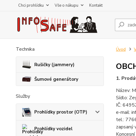
Chci prohlídku
Vše o nákupu
Kontakt
Technika
Úvod
V
OBC
Rušičky (jammery)
1. Prodáv
Šumové generátory
Název: Mg
Služby
Sídlo: Z
IČ: 649
Prohlídky prostor (OTP)
e-mail: i
tel.: 77
zapsaný 
Prohlídky vozidel
Koncesní 