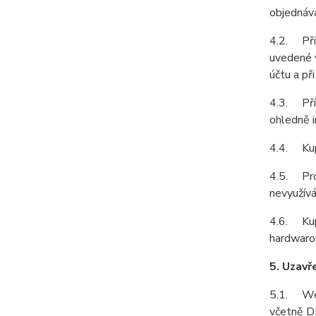
objednává
4.2. Při 
uvedené v
účtu a př
4.3. Přís
ohledně i
4.4. Kupu
4.5. Prod
nevyužívá
4.6. Kupu
hardwarov
5. Uzavř
5.1. Webo
včetně DP