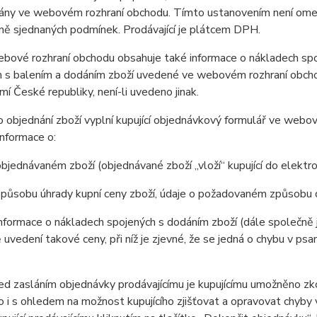
ány ve webovém rozhraní obchodu. Tímto ustanovením není omez
lně sjednaných podmínek. Prodávající je plátcem DPH.
ové rozhraní obchodu obsahuje také informace o nákladech spoj
 s balením a dodáním zboží uvedené ve webovém rozhraní obchod
mí České republiky, není-li uvedeno jinak.
objednání zboží vyplní kupující objednávkový formulář ve webo
nformace o:
jednávaném zboží (objednávané zboží „vloží“ kupující do elektr
působu úhrady kupní ceny zboží, údaje o požadovaném způsobu d
formace o nákladech spojených s dodáním zboží (dále společně j
 uvedení takové ceny, při níž je zjevné, že se jedná o chybu v psa
 zasláním objednávky prodávajícímu je kupujícímu umožněno zkon
 to i s ohledem na možnost kupujícího zjišťovat a opravovat chyby