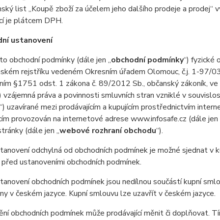
ský list „Koupě zboží za účelem jeho dalšího prodeje a prodej“
cí je plátcem DPH.
dní ustanovení
o obchodní podmínky (dále jen „
obchodní podmínky
“) fyzické
nském rejstříku vedeném Okresním úřadem Olomouc, č.j. 1-97/03
ím §1751 odst. 1 zákona č. 89/2012 Sb., občanský zákoník, ve z
) vzájemná práva a povinnosti smluvních stran vzniklé v souvislo
“) uzavírané mezi prodávajícím a kupujícím prostřednictvím inter
cím provozován na internetové adrese www.infosafe.cz (dále jen 
ránky (dále jen „
webové rozhraní obchodu
“).
anovení odchylná od obchodních podmínek je možné sjednat v ku
 před ustanoveními obchodních podmínek.
anovení obchodních podmínek jsou nedílnou součástí kupní smlo
y v českém jazyce. Kupní smlouvu lze uzavřít v českém jazyce.
ní obchodních podmínek může prodávající měnit či doplňovat. T