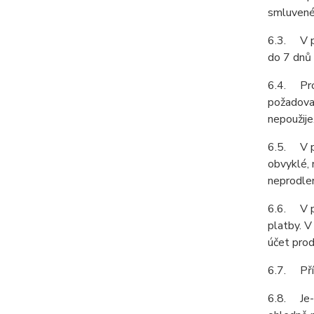
smluvené 
6.3. V př
do 7 dnů 
6.4. Prod
požadovat
nepoužije
6.5. V př
obvyklé, 
neprodle
6.6. V př
platby. V
účet prod
6.7. Příp
6.8. Je-l