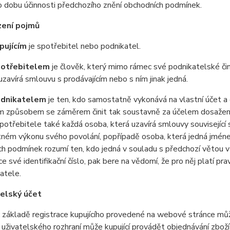
o dobu účinnosti předchozího znění obchodních podmínek.
zení pojmů
pujícím
je spotřebitel nebo podnikatel.
otřebitelem
je člověk, který mimo rámec své podnikatelské 
uzavírá smlouvu s prodávajícím nebo s ním jinak jedná.
dnikatelem
je ten, kdo samostatně vykonává na vlastní účet 
 způsobem se záměrem činit tak soustavně za účelem dosažení z
potřebitele také každá osoba, která uzavírá smlouvy související s
ném výkonu svého povolání, popřípadě osoba, která jedná jméne
h podmínek rozumí ten, kdo jedná v souladu s předchozí větou v r
e své identifikační číslo, pak bere na vědomí, že pro něj platí p
atele.
telský účet
ákladě registrace kupujícího provedené na webové stránce může 
uživatelského rozhraní může kupující provádět objednávání zboží 