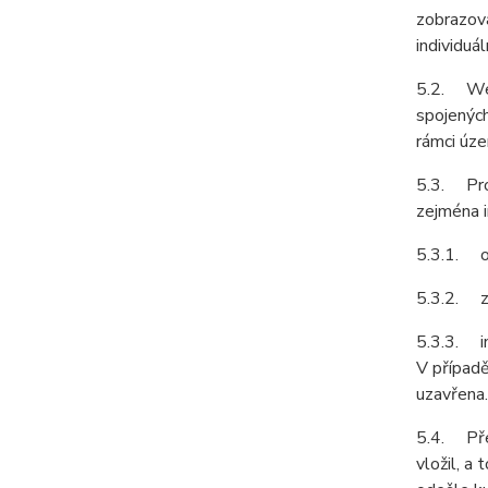
zobrazov
individuá
5.2. Web
spojených
rámci úze
5.3. Pro 
zejména i
5.3.1. ob
5.3.2. z
5.3.3. in
V případě
uzavřena.
5.4. Před
vložil, a