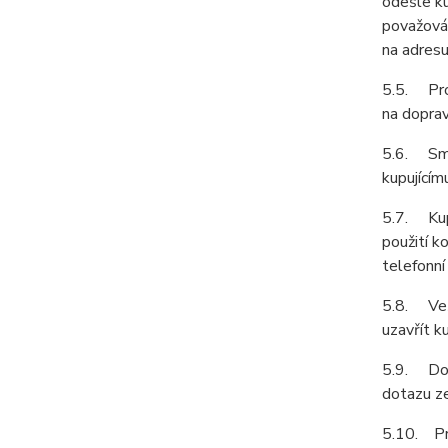
odešle ku
považován
na adresu
5.5. Prod
na doprav
5.6. Smlu
kupujícím
5.7. Kupu
použití k
telefonní
5.8. Vešk
uzavřít k
5.9. Dod
dotazu ze
5.10. Pro