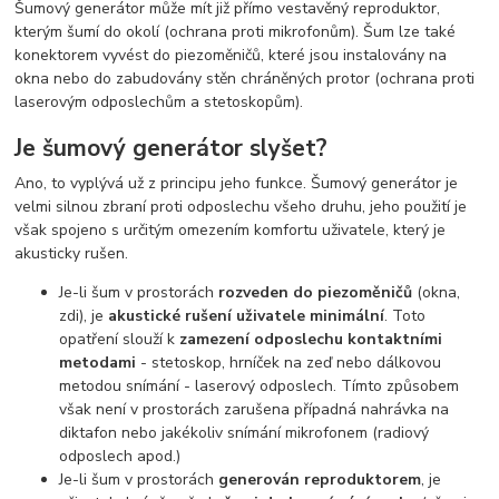
Šumový generátor může mít již přímo vestavěný reproduktor,
kterým šumí do okolí (ochrana proti mikrofonům). Šum lze také
konektorem vyvést do piezoměničů, které jsou instalovány na
okna nebo do zabudovány stěn chráněných protor (ochrana proti
laserovým odposlechům a stetoskopům).
Je šumový generátor slyšet?
Ano, to vyplývá už z principu jeho funkce. Šumový generátor je
velmi silnou zbraní proti odposlechu všeho druhu, jeho použití je
však spojeno s určitým omezením komfortu uživatele, který je
akusticky rušen.
Je-li šum v prostorách
rozveden do piezoměničů
(okna,
zdi), je
akustické rušení uživatele minimální
. Toto
opatření slouží k
zamezení odposlechu kontaktními
metodami
- stetoskop, hrníček na zeď nebo dálkovou
metodou snímání - laserový odposlech. Tímto způsobem
však není v prostorách zarušena případná nahrávka na
diktafon nebo jakékoliv snímání mikrofonem (radiový
odposlech apod.)
Je-li šum v prostorách
generován reproduktorem
, je