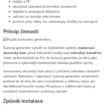
mobily a PC
akustická záznamová technika všeobecně
digitální a analogové diktafony
zařízení se skrytým mikrofonem
poslech přes stěny, tzv. stetoskopy, hrníčky na zeď apod.
Princip činnosti
Šumový generátor vytváří ve slyšitelném spektru
maskovací
akustický šum,
jehož frekvenční složky mají
náhodný charakter
.
Velmi zjednodušeně lze říct, že šumový generátor je něco jako
přenosná a výkonnější elektronická obdoba puštěné sprchy.
Generovaný akustický šum nelze z pořízené nahrávky následně
odstranit. Nahrávku / odposlech šumový generátor nenávratně
poškodí do té míry, že není srozumitelná a většinou nelze ani
identifikovat hovořící osoby. Při pokusu o odfiltrování šumu je
současně znehodnocen i pořízený záznam.
Způsob instalace