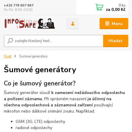
0
ks
+420 776 607 667
za
0,00 Kč
Po-Pá: 8:00-19:00
Menu
Hledat
Úvod
Šumové generátory
Šumové generátory
Co je šumový generátor?
Šumový generátor slouží
k zamezení nežádoucího odposlechu
a pořízení záznamu
. Při správném nasazení
je účinný na
všechna odposlechová a záznamová zařízení
používající
mikrofon nebo dálkové snímání zvuku. Například:
GSM (3G, LTE) odposlechy
radiové odposlechy